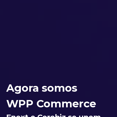
Agora somos
WPP Commerce
Enext e Corebiz se unem